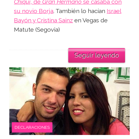
Chiqui
, de
Gran Hermano
se casaba con
su novio Borja
. También lo hacían
Israel
Bayón y Cristina Sainz
en Vegas de
Matute (Segovia)
Seguir leyendo
DECLARACIONES