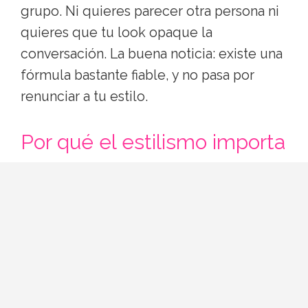
grupo. Ni quieres parecer otra persona ni
quieres que tu look opaque la
conversación. La buena noticia: existe una
fórmula bastante fiable, y no pasa por
renunciar a tu estilo.
Por qué el estilismo importa
(aunque no debería)
Nos gustaría pensar que la ropa da igual,
pero la primera impresión se forma en los
primeros minutos y el ojo humano lee
tejidos, colores y proporciones antes que
palabras. No se trata de gustar por la ropa,