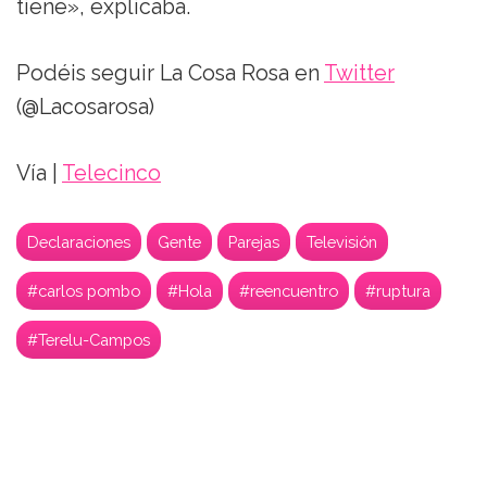
tiene», explicaba.
Podéis seguir La Cosa Rosa en
Twitter
(@Lacosarosa)
Vía |
Telecinco
Declaraciones
Gente
Parejas
Televisión
#carlos pombo
#Hola
#reencuentro
#ruptura
#Terelu-Campos