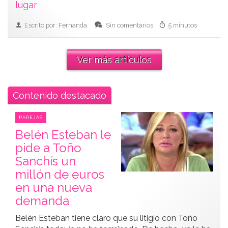
lugar
Escrito por: Fernanda
Sin comentarios
5 minutos
Ver más artículos
Contenido destacado
PAREJAS
Belén Esteban le
pide a Toño
Sanchís un
millón de euros
en una nueva
demanda
Belén Esteban tiene claro que su litigio con Toño