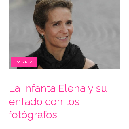
CASA REAL
La infanta Elena y su
enfado con los
fotógrafos