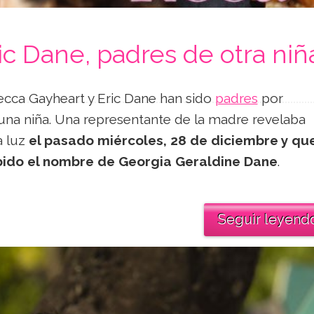
c Dane, padres de otra niñ
ecca Gayheart y Eric Dane han sido
padres
por
na niña. Una representante de la madre revelaba
a luz
el pasado miércoles, 28 de diciembre y qu
bido el nombre de Georgia Geraldine Dane
.
Seguir leyend