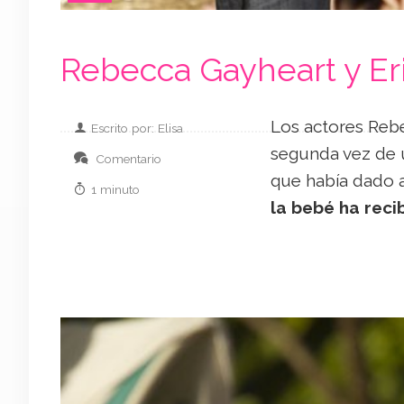
Rebecca Gayheart y Eri
Los actores Reb
Escrito por: Elisa
segunda vez de u
Comentario
que había dado 
1 minuto
la bebé ha reci