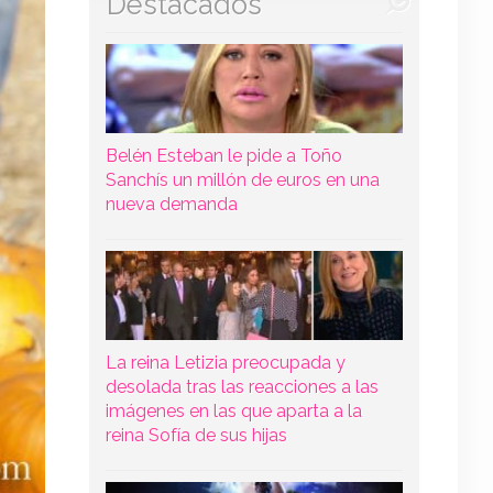
Destacados
Belén Esteban le pide a Toño
Sanchís un millón de euros en una
nueva demanda
La reina Letizia preocupada y
desolada tras las reacciones a las
imágenes en las que aparta a la
reina Sofía de sus hijas