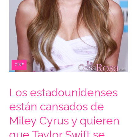
CINE
Los estadounidenses
están cansados de
Miley Cyrus y quieren
que Taylor Swift se