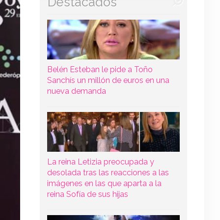
Destacados
Belén Esteban le pide a Toño
Sanchís un millón de euros en una
nueva demanda
La reina Letizia preocupada y
desolada tras las reacciones a las
imágenes en las que aparta a la
reina Sofía de sus hijas