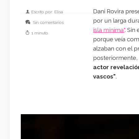
Dani Rovira pres
Escrito por: Elisa
por un larga dura
Sin comentarios
isla mínima"
. Sin
1 minuto
porque veía com
alzaban con el p
posteriormente,
actor revelació
vascos"
.