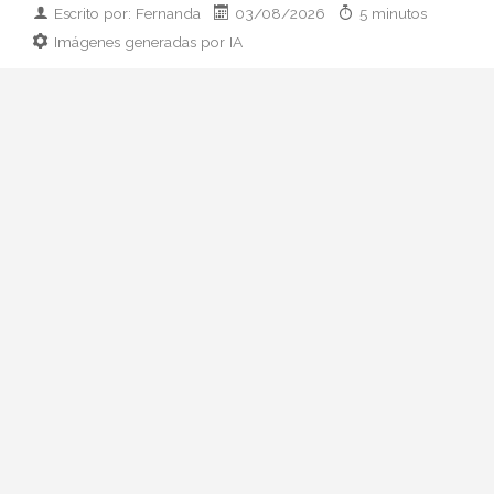
Escrito por: Fernanda
03/08/2026
5 minutos
Imágenes generadas por IA
Guía práctica para combinar botas altas
con faldas y vestidos esta temporada:
reglas de proporción, materiales y outfits
que funcionan de verdad.
Las botas altas vuelven cada otoño con
una promesa: alargar la pierna, dar
carácter al conjunto y resolver la papeleta
de esos días en los que hace fresco pero
todavía apetece llevar falda o vestido. Lo
complicado no es tenerlas —hay opciones
desde 60 € hasta cuatro cifras—, sino