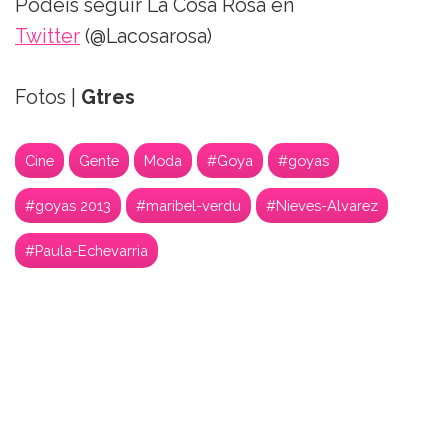
Podéis seguir La Cosa Rosa en
Twitter
(@Lacosarosa)
Fotos |
Gtres
Cine
Gente
Moda
#Goya
#goyas
#goyas 2013
#maribel-verdu
#Nieves-Alvarez
#Paula-Echevarria