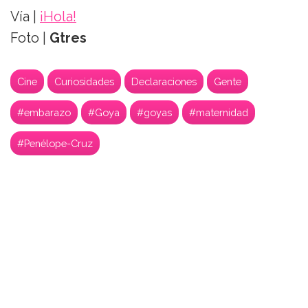
Vía |
¡Hola!
Foto |
Gtres
Cine
Curiosidades
Declaraciones
Gente
#embarazo
#Goya
#goyas
#maternidad
#Penélope-Cruz