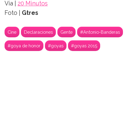
Vía |
20 Minutos
Foto |
Gtres
Cine
Declaraciones
Gente
#Antonio-Banderas
#goya de honor
#goyas
#goyas 2015