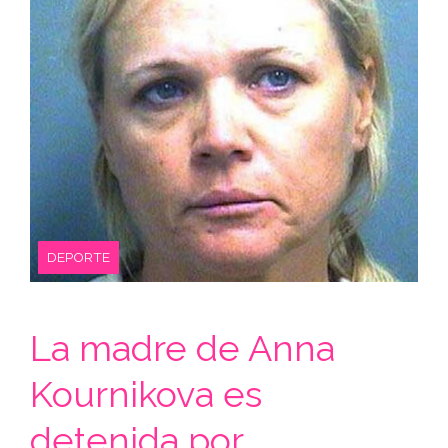
DEPORTE
La madre de Anna
Kournikova es
detenida por