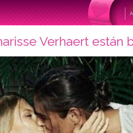
A
y Charisse Verhaert está