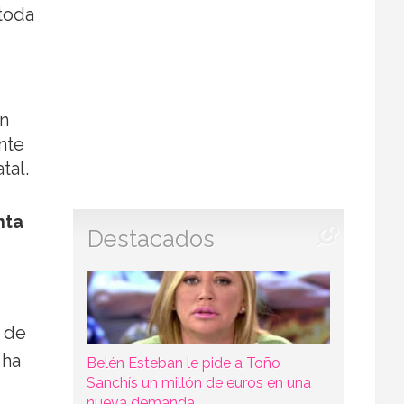
 toda
en
nte
tal.
nta
Destacados
 de
 ha
Belén Esteban le pide a Toño
Sanchís un millón de euros en una
nueva demanda