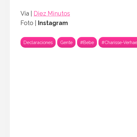
Vía |
Diez Minutos
Foto |
Instagram
Declaraciones
Gente
#Bebe
#Charisse-Verhae