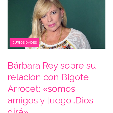
CURIOSIDADES
Bárbara Rey sobre su
relación con Bigote
Arrocet: «somos
amigos y luego…Dios
dirá»