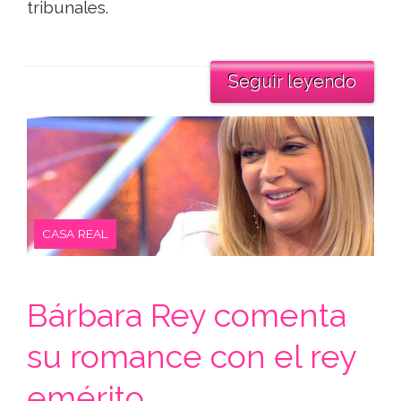
tribunales.
Seguir leyendo
CASA REAL
Bárbara Rey comenta
su romance con el rey
emérito