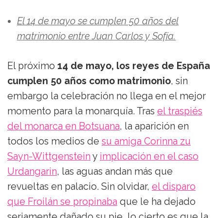
El 14 de mayo se cumplen 50 años del
matrimonio entre Juan Carlos y Sofía.
El próximo
14 de mayo, los reyes de España
cumplen 50 años como matrimonio
, sin
embargo la celebración no llega en el mejor
momento para la monarquía. Tras
el traspiés
del monarca en Botsuana
, la aparición en
todos los medios de
su amiga Corinna zu
Sayn-Wittgenstein
y
implicación en el caso
Urdangarin
, las aguas andan más que
revueltas en palacio. Sin olvidar,
el disparo
que Froilán se propinaba
que le ha dejado
seriamente dañado su pie, lo cierto es que la