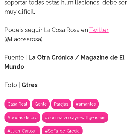
soportar todas estas humillaciones, debe ser
muy difícil.
Podéis seguir La Cosa Rosa en
Twitter
(@Lacosarosa)
Fuente |
La Otra Crónica / Magazine de El
Mundo
Foto |
Gtres
Casa Real
Gente
Parejas
#amantes
#bodas de oro
#corinna zu sayn-wittgenstein
#Juan-Carlos-I
#Sofía-de-Grecia