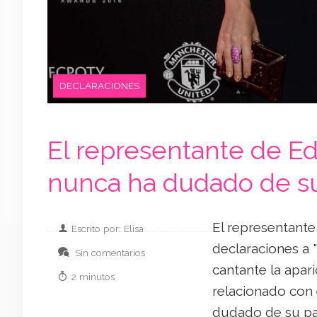
DECLARACIONES
El representante de Ed
nunca ha dudado de su
El representant
Escrito por: Elisa
declaraciones a 
Sin comentarios
cantante la apar
2 minutos
relacionado con 
dudado de su par