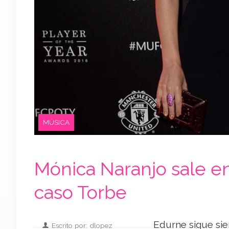
MÚSICA
Mónica Naranjo sale en
caso Torbe
Edurne sigue sie
Escrito por: dlopez