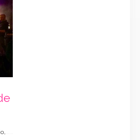
de
o,