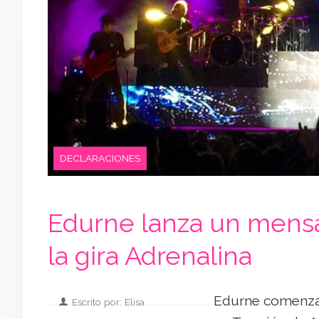
DECLARACIONES
Edurne lanza un mensa
la gira Adrenalina
Edurne comenzaba
Escrito por: Elisa