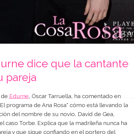
urne dice que la cantante
 pareja
e de
Edurne
, Óscar Tarruella, ha comentado en
"El programa de Ana Rosa" cómo está llevando la
ición del nombre de su novio, David de Gea,
el caso Torbe. Explica que la madrileña nunca ha
eja y que sigue confiando en el portero del