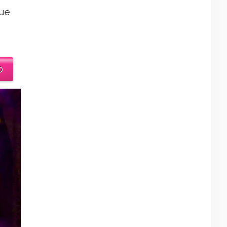
que
o