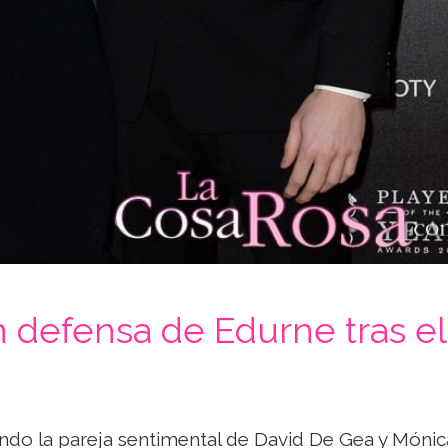
 defensa de Edurne tras el
ndo la pareja sentimental de David De Gea y Mónic