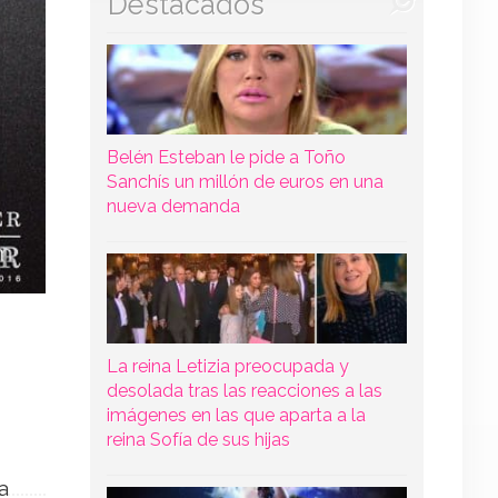
Destacados
Belén Esteban le pide a Toño
Sanchís un millón de euros en una
nueva demanda
La reina Letizia preocupada y
desolada tras las reacciones a las
imágenes en las que aparta a la
reina Sofía de sus hijas
a