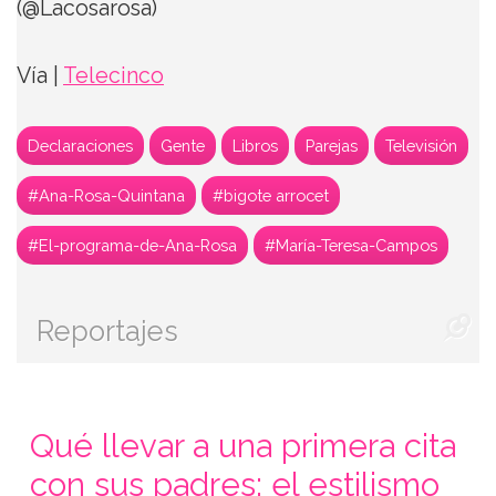
(@Lacosarosa)
Vía |
Telecinco
Declaraciones
Gente
Libros
Parejas
Televisión
#Ana-Rosa-Quintana
#bigote arrocet
#El-programa-de-Ana-Rosa
#María-Teresa-Campos
Reportajes
Qué llevar a una primera cita
con sus padres: el estilismo