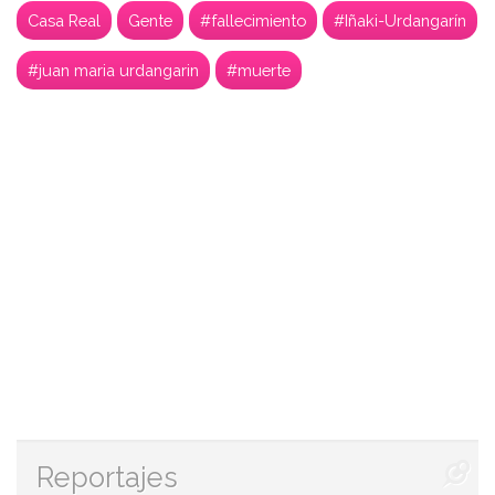
Casa Real
Gente
#fallecimiento
#Iñaki-Urdangarín
#juan maria urdangarin
#muerte
Reportajes