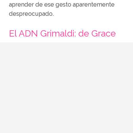
aprender de ese gesto aparentemente
despreocupado.
El ADN Grimaldi: de Grace
Kelly a Charlotte, tres
generaciones de estilo
El apellido pesa, pero el estilo se hereda
con matices. Grace Kelly impuso un
guardarropa de guantes, tweeds y bolsos
estructurados —el Hermès Kelly debe su
nombre precisamente a ella—. Carolina de
Mónaco tomó el testigo en los ochenta y
noventa con un giro más editorial: Saint