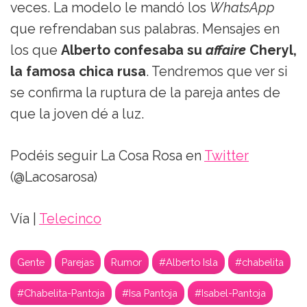
veces. La modelo le mandó los
WhatsApp
que refrendaban sus palabras. Mensajes en
los que
Alberto confesaba su
affaire
Cheryl,
la famosa chica rusa
. Tendremos que ver si
se confirma la ruptura de la pareja antes de
que la joven dé a luz.
Podéis seguir La Cosa Rosa en
Twitter
(@Lacosarosa)
Vía |
Telecinco
Gente
Parejas
Rumor
#Alberto Isla
#chabelita
#Chabelita-Pantoja
#Isa Pantoja
#Isabel-Pantoja