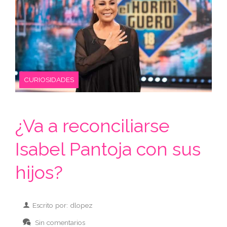
CURIOSIDADES
¿Va a reconciliarse
Isabel Pantoja con sus
hijos?
Escrito por: dlopez
Sin comentarios