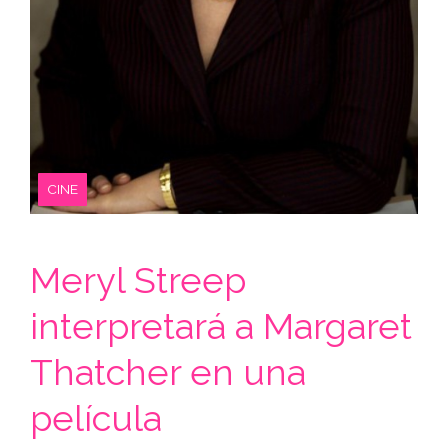
CINE
Meryl Streep
interpretará a Margaret
Thatcher en una
película