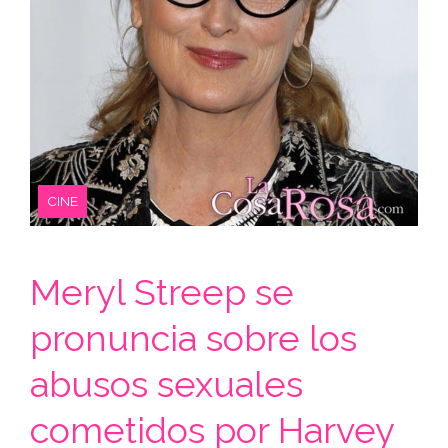
CINE
Meryl Streep se
pronuncia sobre los
abusos sexuales
cometidos por Harvey