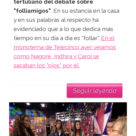
tertuliano del debate sobre
"folliamigos"
. En su estancia en la casa
y en sus palabras al respecto ha
evidenciado que a lo que dedica más
tiempo en su día a día es "follar".
En el
monotema de Telecinco ayer veíamos
como Nagore, Indhira y Carol se
sacaban los "ojos" por él.
Seguir leyendo