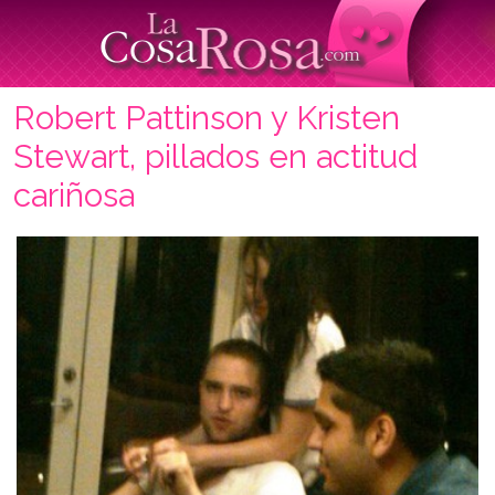
Robert Pattinson y Kristen
Stewart, pillados en actitud
cariñosa