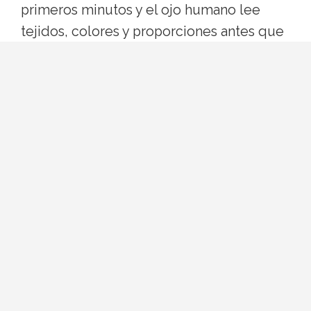
primeros minutos y el ojo humano lee
tejidos, colores y proporciones antes que
palabras. No se trata de gustar por la ropa,
sino de que la ropa no distraiga de lo que
sí quieres transmitir: educación,
seguridad, ganas de estar ahí.
La regla de oro: parecerte a
ti, un martes por la tarde
El error más común es aparecer
disfrazada de "novia formal". Si nunca
llevas perlas, no es el día. Si vives en
vaqueros, un vestido de flores hasta los