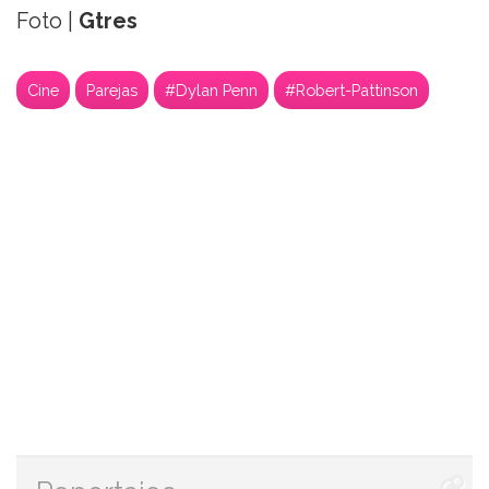
Foto |
Gtres
Cine
Parejas
#Dylan Penn
#Robert-Pattinson