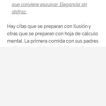
que conviene esquivar. Elegancia sin
disfraz.
Hay citas que se preparan con ilusión y
otras que se preparan con hoja de cálculo
mental. La primera comida con sus padres
pertenece, casi siempre, al segundo
grupo. Ni quieres parecer otra persona ni
quieres que tu look opaque la
conversación. La buena noticia: existe una
fórmula bastante fiable, y no pasa por
renunciar a tu estilo.
Por qué el estilismo importa