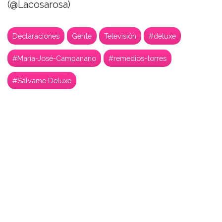
(@Lacosarosa)
Declaraciones
Gente
Televisión
#deluxe
#María-José-Campanario
#remedios-torres
#Sálvame Deluxe