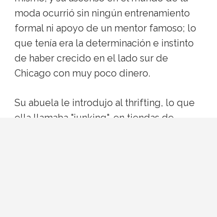
moda ocurrió sin ningún entrenamiento
formal ni apoyo de un mentor famoso; lo
que tenía era la determinación e instinto
de haber crecido en el lado sur de
Chicago con muy poco dinero.
Su abuela le introdujo al thrifting, lo que
ella llamaba "junking", en tiendas de
segunda mano, y esas experiencias
tempranas le inspiraron a abrir su propia
boutique vintage, Deliciously Vintage, en
2009. De esa tienda salió, literalmente, su
carrera.