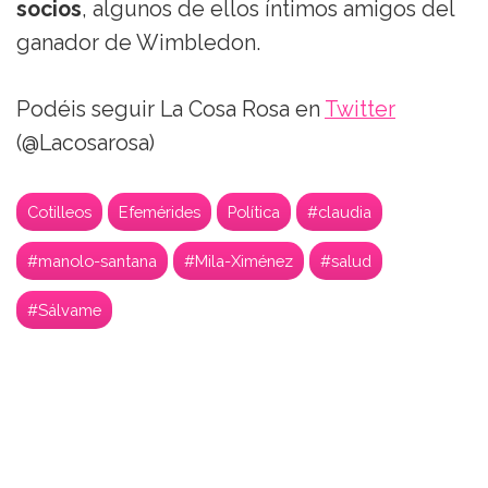
socios
, algunos de ellos íntimos amigos del
ganador de Wimbledon.
Podéis seguir La Cosa Rosa en
Twitter
(@Lacosarosa)
Cotilleos
Efemérides
Política
#claudia
#manolo-santana
#Mila-Ximénez
#salud
#Sálvame