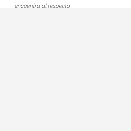
encuentra al respecto.
El programa La familia de la tele sigue
siendo una escabechina. Kiko Hernández
ha comentado su opinión y cómo se
encuentra al respecto.