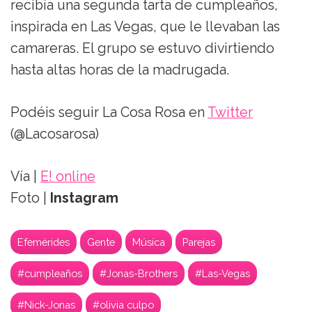
recibía una segunda tarta de cumpleaños,
inspirada en Las Vegas, que le llevaban las
camareras. El grupo se estuvo divirtiendo
hasta altas horas de la madrugada.
Podéis seguir La Cosa Rosa en
Twitter
(@Lacosarosa)
Vía |
E! online
Foto |
Instagram
Efemérides
Gente
Música
Parejas
#cumpleaños
#Jonas-Brothers
#Las-Vegas
#Nick-Jonas
#olivia culpo