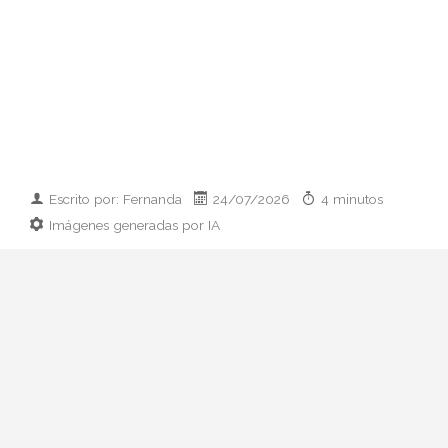
Escrito por: Fernanda
24/07/2026
4 minutos
Imágenes generadas por IA
Guía práctica para vestir el día que
conoces a los padres de tu pareja:
prendas clave, paleta cromática y errores
que conviene esquivar. Elegancia sin
disfraz.