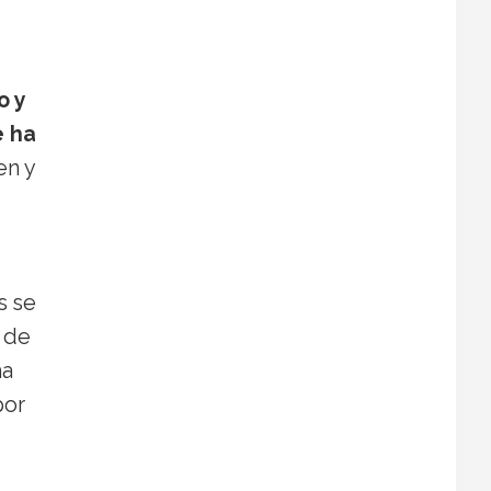
o y
e ha
en y
s se
a de
ha
por