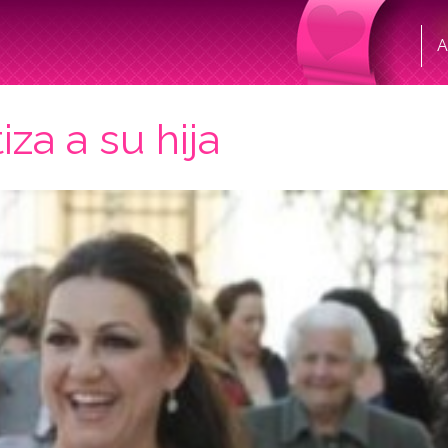
A
iza a su hija