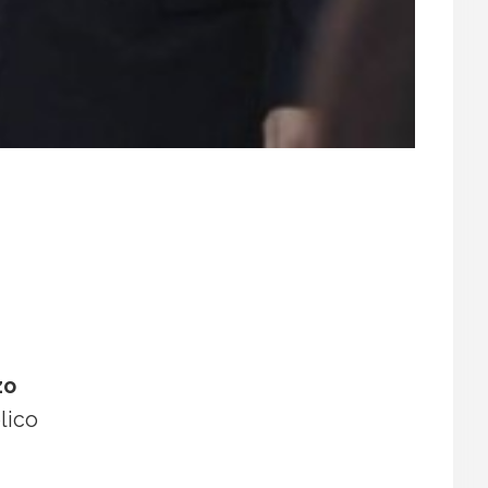
zo
lico