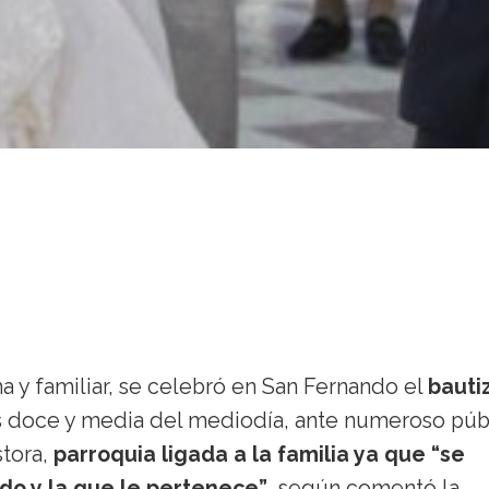
a y familiar, se celebró en San Fernando el
bauti
s doce y media del mediodía, ante numeroso púb
stora,
parroquia ligada a la familia ya que “se
do y la que le pertenece”
, según comentó la