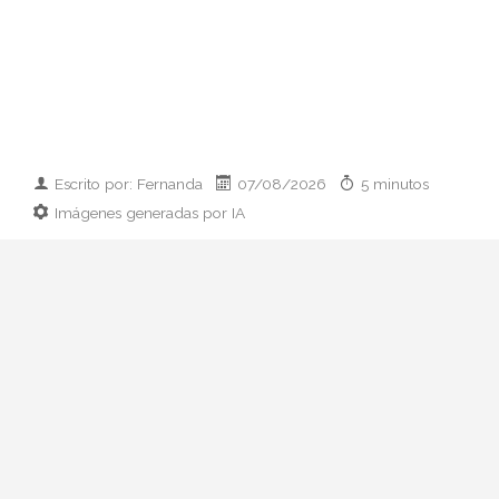
Escrito por: Fernanda
07/08/2026
5 minutos
Imágenes generadas por IA
Guía práctica y con criterio sobre qué
llevar cuando te invitan a cenar en casa:
ideas por presupuesto, clásicos que
siempre funcionan y errores de etiqueta
que conviene evitar.
Llega un mensaje al grupo: "cenamos en