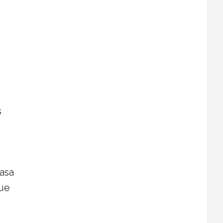
s
asa
que