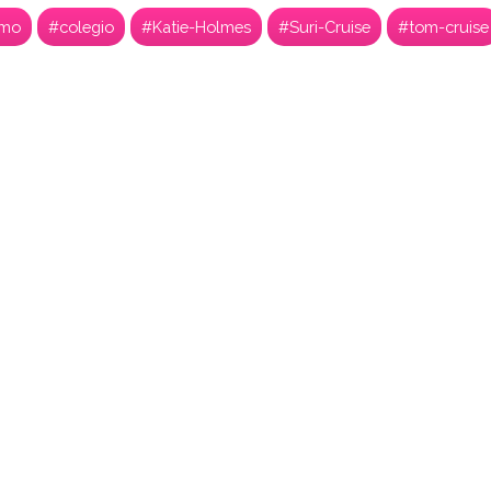
smo
#colegio
#Katie-Holmes
#Suri-Cruise
#tom-cruise