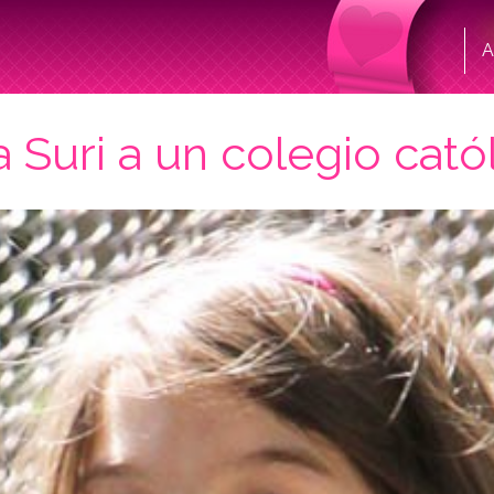
A
 Suri a un colegio cató