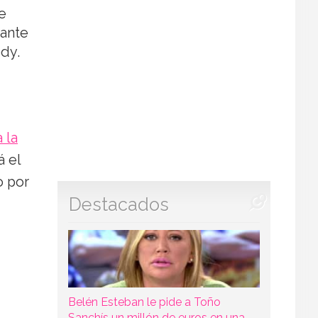
e
tante
edy.
 la
á el
o por
Destacados
Belén Esteban le pide a Toño
Sanchís un millón de euros en una