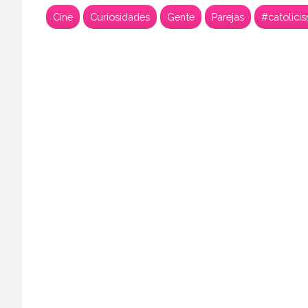
Cine
Curiosidades
Gente
Parejas
#catolici