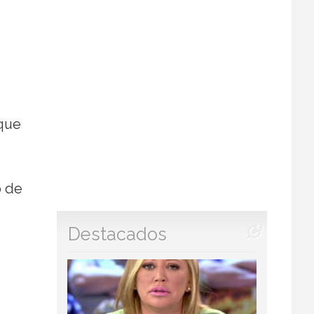
 que
o de
Destacados