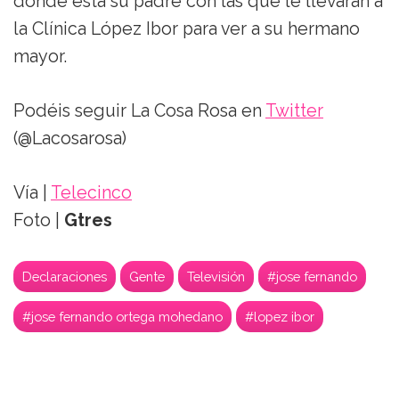
donde está su padre con las que le llevarán a
la Clínica López Ibor para ver a su hermano
mayor.
Podéis seguir La Cosa Rosa en
Twitter
(@Lacosarosa)
Vía |
Telecinco
Foto |
Gtres
Declaraciones
Gente
Televisión
#jose fernando
#jose fernando ortega mohedano
#lopez ibor