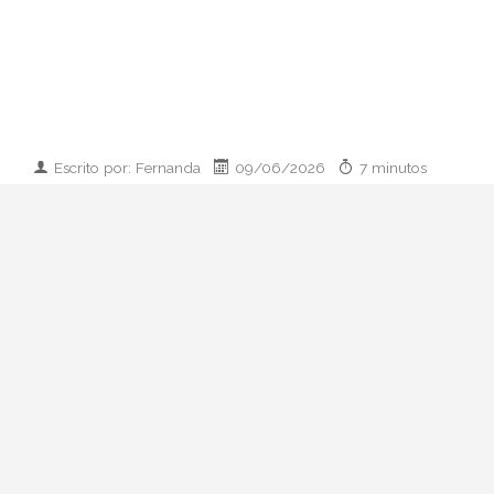
Escrito por: Fernanda
09/06/2026
7 minutos
Imagen desarrollada por IA
Analizamos la dupla de moda más
influyente del momento: cómo empezaron
en 2011, qué pasó con el retiro de 2023 y
por qué su regreso colaborativo define las
alfombras rojas de 2026.
Hay parejas creativas en la moda y luego