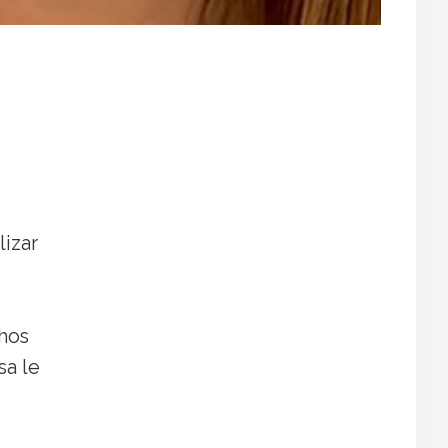
lizar
u
hos
sa le