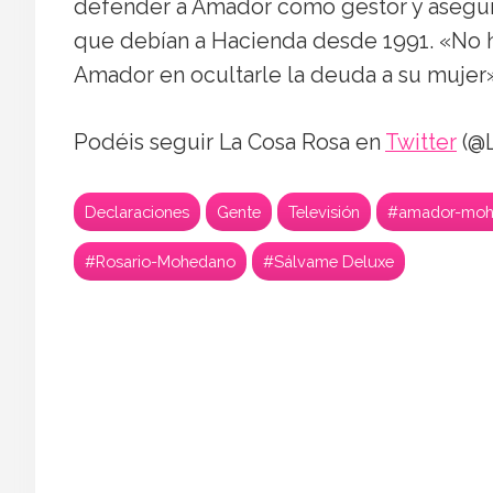
defender a Amador como gestor y asegur
que debían a Hacienda desde 1991. «No h
Amador en ocultarle la deuda a su mujer»
Podéis seguir La Cosa Rosa en
Twitter
(@L
Declaraciones
Gente
Televisión
#amador-moh
#Rosario-Mohedano
#Sálvame Deluxe