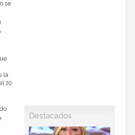
o se
e
o
que
 la
el 20
do
Destacados
e