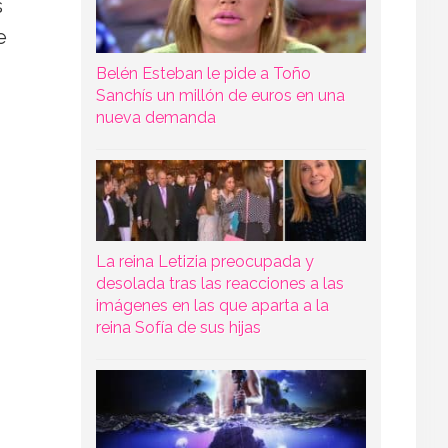
s
e
Belén Esteban le pide a Toño
Sanchís un millón de euros en una
nueva demanda
La reina Letizia preocupada y
desolada tras las reacciones a las
imágenes en las que aparta a la
reina Sofía de sus hijas