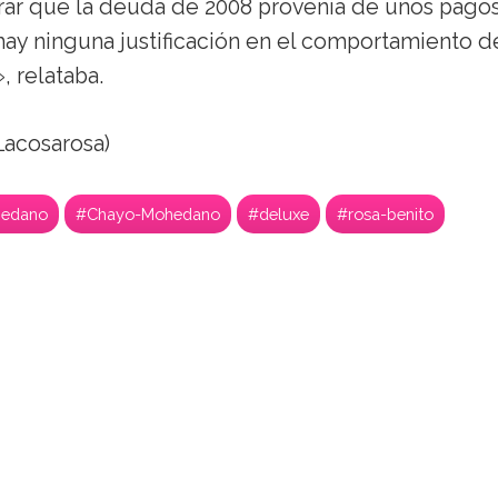
ar que la deuda de 2008 provenía de unos pago
ay ninguna justificación en el comportamiento d
, relataba.
acosarosa)
edano
#Chayo-Mohedano
#deluxe
#rosa-benito