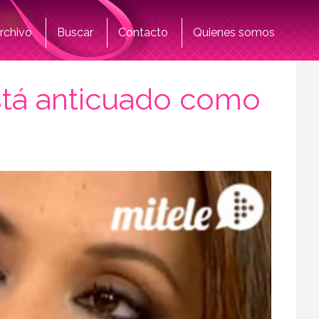
rchivo
Buscar
Contacto
Quienes somos
tá anticuado como