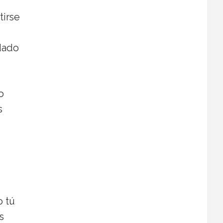
tirse
dado
o
s
o tú
s