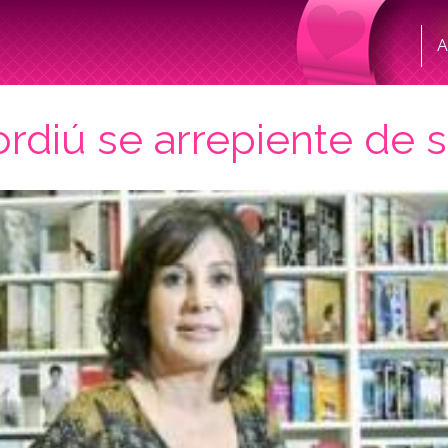
A
diú se arrepiente de s