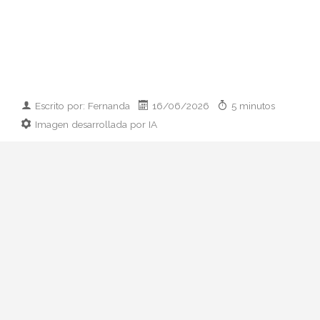
Escrito por: Fernanda
16/06/2026
5 minutos
Imagen desarrollada por IA
Analizamos por qué el estilo Chanel de
Charlotte Casiraghi se ha convertido en el
manual contemporáneo para llevar lujo
francés sin solemnidad. Tweed, vaqueros
y una sola regla: nada de disfraz.
Hay mujeres que llevan Chanel y mujeres
a las que Chanel parece llevarles a ellas.