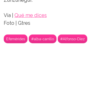
Zunzunegui.
Vía |
Qué me dices
Foto | Gtres
Efemérides
#alba-carrillo
#Alfonso-Díez