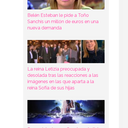
Belén Esteban le pide a Toño
Sanchís un millón de euros en una
nueva demanda
La reina Letizia preocupada y
desolada tras las reacciones a las
imágenes en las que aparta a la
reina Sofía de sus hijas