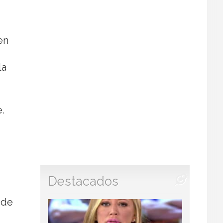
en
la
.
Destacados
 de