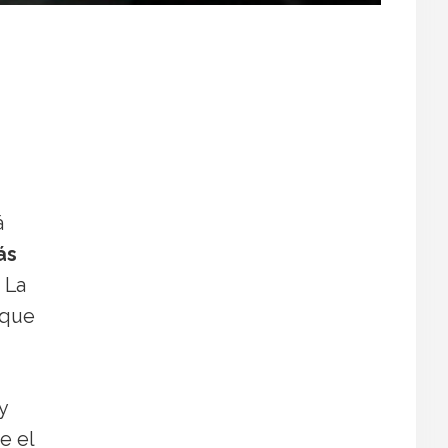
á
ás
 La
 que
y
e el