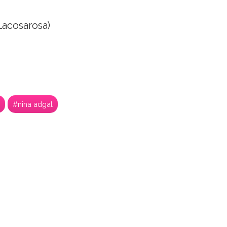
acosarosa)
#nina adgal