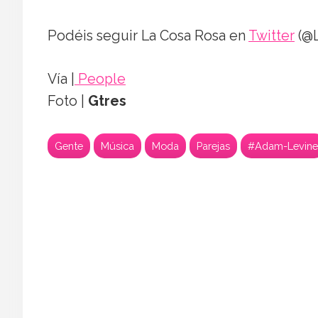
Podéis seguir La Cosa Rosa en
Twitter
(@L
Vía |
People
Foto |
Gtres
Gente
Música
Moda
Parejas
#Adam-Levine