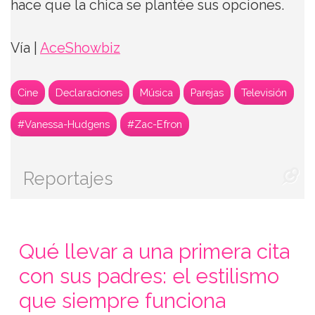
hace que la chica se plantée sus opciones.
Vía |
AceShowbiz
Cine
Declaraciones
Música
Parejas
Televisión
#Vanessa-Hudgens
#Zac-Efron
Reportajes
Qué llevar a una primera cita
con sus padres: el estilismo
que siempre funciona