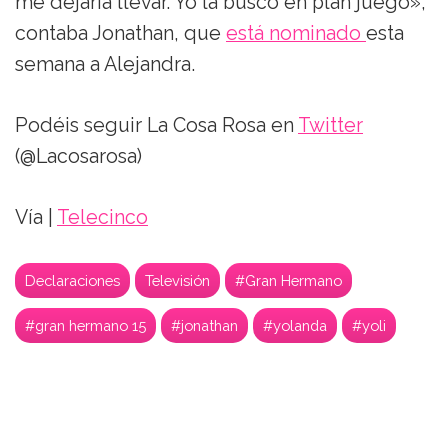
me dejaría llevar. Yo la busco en plan juego»,
contaba Jonathan, que
está nominado
esta
semana a Alejandra.
Podéis seguir La Cosa Rosa en
Twitter
(@Lacosarosa)
Vía |
Telecinco
Declaraciones
Televisión
#Gran Hermano
#gran hermano 15
#jonathan
#yolanda
#yoli