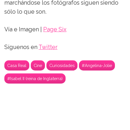
marchándose los fotógrafos siguen siendo
sólo lo que son.
Vía e Imagen |
Page Six
Síguenos en
Twitter
Casa Real
Cine
Curiosidades
#Angelina-Jolie
#Isabel II (reina de Inglaterra)