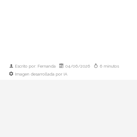
Escrito por: Fernanda
04/06/2026
6 minutos
Imagen desarrollada por IA
El paso de Rosalía del maximalismo
Motomami al minimalismo couture marca
su nueva era LUX. Analizamos su cambio
de imagen, las claves del estilo y cómo
replicarlo.