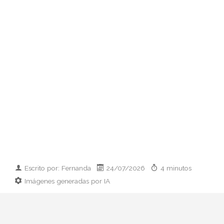
Escrito por: Fernanda
24/07/2026
4 minutos
Imágenes generadas por IA
Guía práctica para vestir el día que