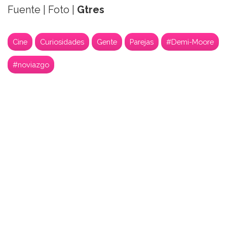
Fuente | Foto |
Gtres
Cine
Curiosidades
Gente
Parejas
#Demi-Moore
#noviazgo