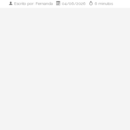
Escrito por: Fernanda
04/06/2026
6 minutos
Imagen desarrollada por IA
El paso de Rosalía del maximalismo
Motomami al minimalismo couture marca
su nueva era LUX. Analizamos su cambio
de imagen, las claves del estilo y cómo
replicarlo.
Del caos Motomami a la
calma LUX: el giro estético
de Rosalía
Llevábamos meses intuyéndolo y ya es