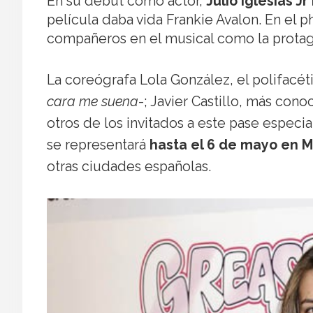
En su debut como actor,
Julio Iglesias J
película daba vida Frankie Avalon. En el p
compañeros en el musical como la protag
La coreógrafa Lola González, el polifacé
cara me suena
-; Javier Castillo, más con
otros de los invitados a este pase especi
se representará
hasta el 6 de mayo en 
otras ciudades españolas.