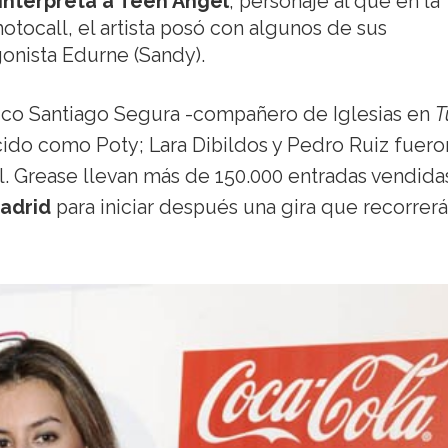
r interpreta a Teen Angel
, personaje al que en la
hotocall, el artista posó con algunos de sus
onista Edurne (Sandy).
tico Santiago Segura -compañero de Iglesias en
T
ocido como Poty; Lara Dibildos y Pedro Ruiz fuero
al. Grease llevan más de 150.000 entradas vendida
Madrid
para iniciar después una gira que recorrerá