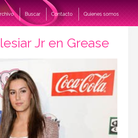
rchivo
Buscar
Contacto
Quienes somos
lesiar Jr en Grease