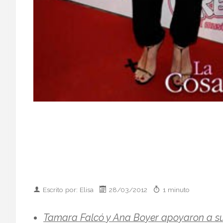
Escrito por: Elisa
28/03/2012
1 minuto
Tamara Falcó y Ana Boyer apoyaron a su 