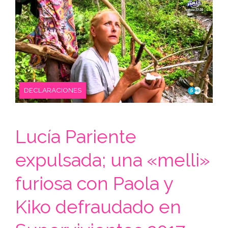
DECLARACIONES
Lucía Pariente
expulsada; una «melli»
furiosa con Paola y
Kiko defraudado en