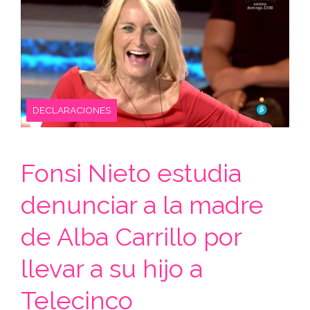
DECLARACIONES
Fonsi Nieto estudia
denunciar a la madre
de Alba Carrillo por
llevar a su hijo a
Telecinco