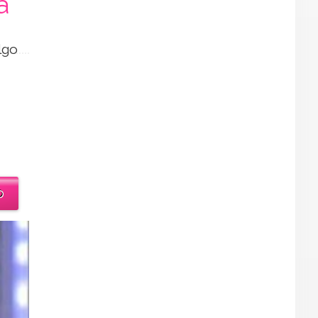
a
lgo
o