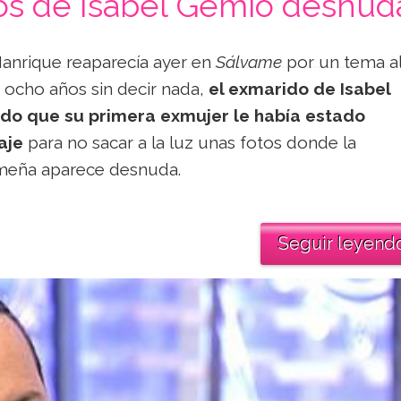
tos de Isabel Gemio desnud
anrique reaparecía ayer en
Sálvame
por un tema a
 ocho años sin decir nada,
el exmarido de Isabel
do que su primera exmujer le había estado
aje
para no sacar a la luz unas fotos donde la
emeña aparece desnuda.
Seguir leyend