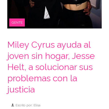
GENTE
Miley Cyrus ayuda al
joven sin hogar, Jesse
Helt, a solucionar sus
problemas con la
justicia
Escrito por: Elisa