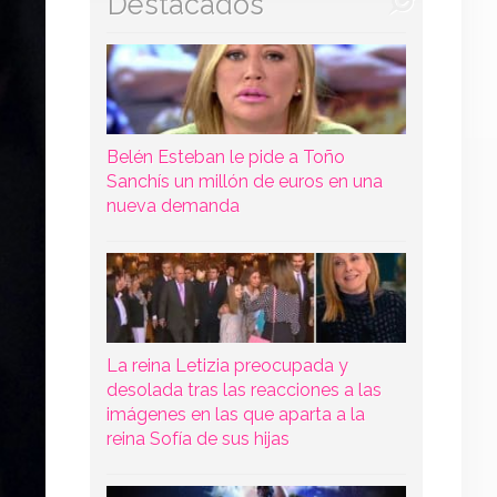
Destacados
Belén Esteban le pide a Toño
Sanchís un millón de euros en una
nueva demanda
La reina Letizia preocupada y
desolada tras las reacciones a las
imágenes en las que aparta a la
reina Sofía de sus hijas