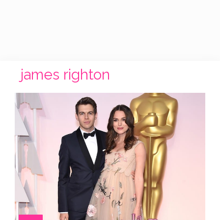
james righton