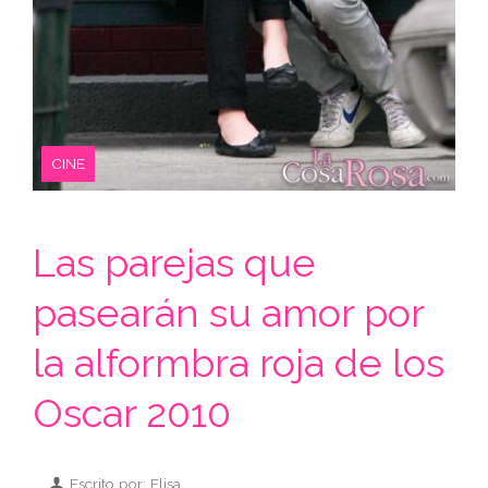
CINE
Las parejas que
pasearán su amor por
la alformbra roja de los
Oscar 2010
Escrito por: Elisa