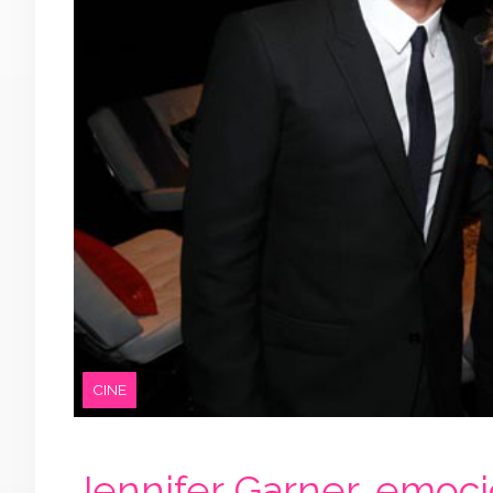
CINE
Jennifer Garner, emoci