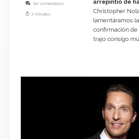
arrepintió de 
Sin comentarios
Christopher Nola
2 minutos
lamentáramos la 
confirmación de
trajo consigo mu